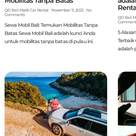
Mobilitas Tanpa Batas
adala
Rental
QD Bali Matik Car Rental
November 11, 2023
No
Comments
QD Bali M
Comment
Sewa Mobil Bali: Temukan Mobilitas Tanpa
5 Alasa
Batas Sewa Mobil Bali adalah kunci Anda
Terbaik 
untuk mobilitas tanpa batas di pulau ini.
adalah p