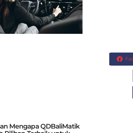
Fa
san Mengapa QDBaliMatik