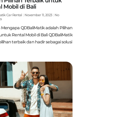
h Pilihan Terbaik untuk
 Mobil di Bali
atik Car Rental
November 11, 2023
No
s
n Mengapa QDBaliMatik adalah Pilihan
untuk Rental Mobil di Bali QDBaliMatik
ilihan terbaik dan hadir sebagai solusi