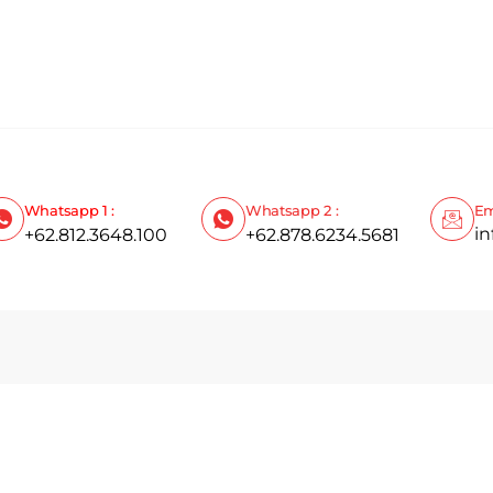
Whatsapp 1 :
Whatsapp 2 :
Em
i
+62.812.3648.100
+62.878.6234.5681