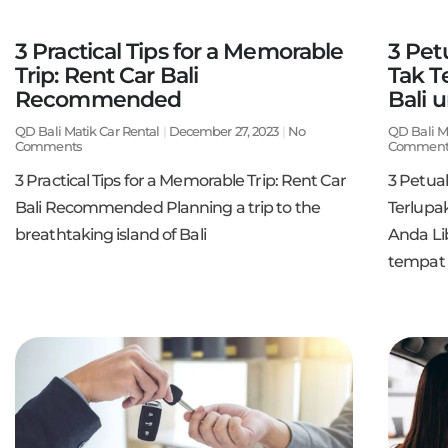
3 Pet
3 Practical Tips for a Memorable
Tak T
Trip: Rent Car Bali
Bali 
Recommended
QD Bali M
QD Bali Matik Car Rental
December 27, 2023
No
Comment
Comments
3 Petua
3 Practical Tips for a Memorable Trip: Rent Car
Terlupak
Bali Recommended Planning a trip to the
Anda Li
breathtaking island of Bali
tempat 