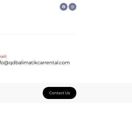
ail:
nfo@qdbalimatikcarrental.com
Contact Us