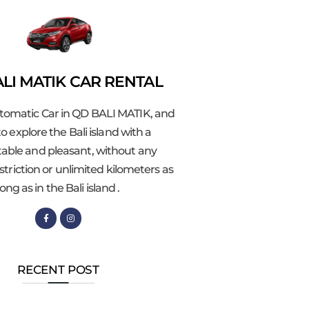
LI MATIK CAR RENTAL
tomatic Car in QD BALI MATIK, and
o explore the Bali island with a
able and pleasant, without any
striction or unlimited kilometers as
long as in the Bali island .
RECENT POST