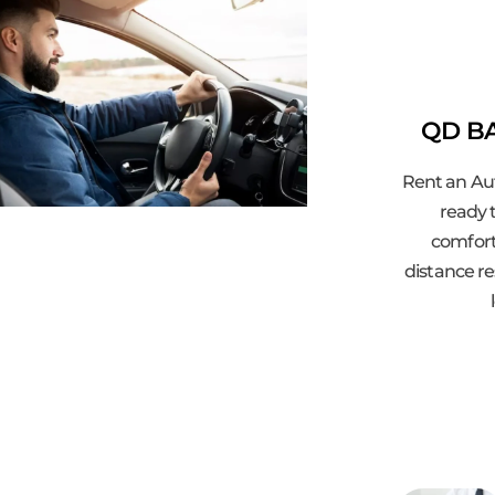
QD BA
Rent an Au
ready t
comfort
distance re