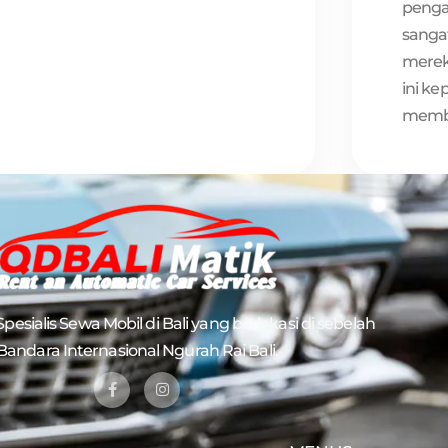
penga
sangat
merek
ini ke
membu
pesialis
Sewa Mobil di Bali
yang berlokasi di sebelah
Bandara Internasional Ngurah Rai Bali.