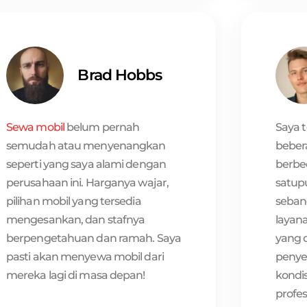
Brad Hobbs
Saya 
Sewa mobil
belum pernah
beber
semudah atau menyenangkan
berbed
seperti yang saya alami dengan
satup
perusahaan ini. Harganya wajar,
seban
pilihan mobil yang tersedia
layan
mengesankan, dan stafnya
yang 
berpengetahuan dan ramah. Saya
penye
pasti akan menyewa mobil dari
kondis
mereka lagi di masa depan!
profes