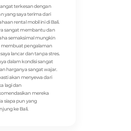
sangat terkesan dengan
n yang saya terima dari
haan rental mobil ini di Bali.
ya sangat membantu dan
aha semaksimal mungkin
k membuat pengalaman
 saya lancar dan tanpa stres.
nya dalam kondisi sangat
dan harganya sangat wajar.
pasti akan menyewa dari
a lagi dan
komendasikan mereka
a siapa pun yang
jung ke Bali.