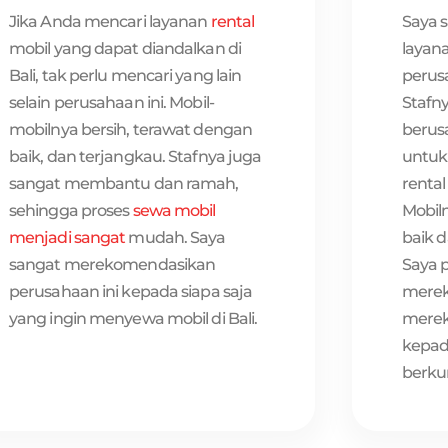
Saya 
Jika Anda mencari layanan
rental
layana
mobil yang dapat diandalkan di
perusa
Bali, tak perlu mencari yang lain
Stafn
selain perusahaan ini. Mobil-
berus
mobilnya bersih, terawat dengan
untu
baik, dan terjangkau. Stafnya juga
rental
sangat membantu dan ramah,
Mobil
sehingga proses
sewa mobil
baik 
menjadi sangat
mudah. Saya
Saya 
sangat merekomendasikan
merek
perusahaan ini kepada siapa saja
mere
yang ingin menyewa mobil di Bali.
kepad
berkun