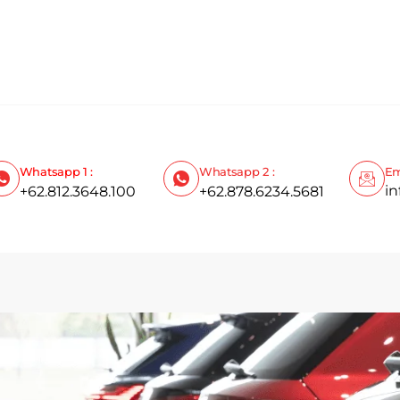
Whatsapp 1 :
Whatsapp 2 :
Em
i
+62.812.3648.100
+62.878.6234.5681