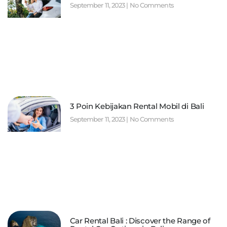
September 11, 2023
No Comments
3 Poin Kebijakan Rental Mobil di Bali
September 11, 2023
No Comments
Car Rental Bali : Discover the Range of