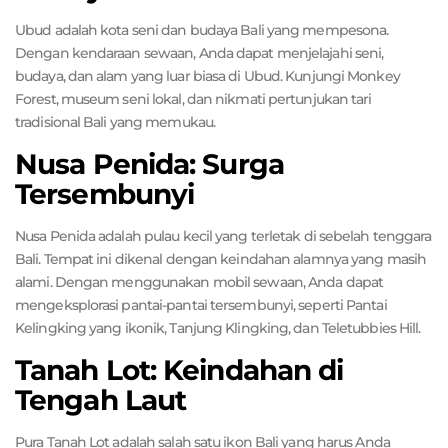
Ubud adalah kota seni dan budaya Bali yang mempesona.
Dengan kendaraan sewaan, Anda dapat menjelajahi seni,
budaya, dan alam yang luar biasa di Ubud. Kunjungi Monkey
Forest, museum seni lokal, dan nikmati pertunjukan tari
tradisional Bali yang memukau.
Nusa Penida: Surga
Tersembunyi
Nusa Penida adalah pulau kecil yang terletak di sebelah tenggara
Bali. Tempat ini dikenal dengan keindahan alamnya yang masih
alami. Dengan menggunakan mobil sewaan, Anda dapat
mengeksplorasi pantai-pantai tersembunyi, seperti Pantai
Kelingking yang ikonik, Tanjung Klingking, dan Teletubbies Hill.
Tanah Lot: Keindahan di
Tengah Laut
Pura Tanah Lot adalah salah satu ikon Bali yang harus Anda