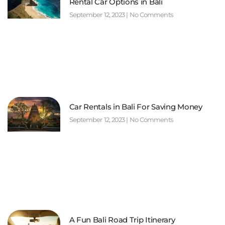
Rental Car Options in Bali
September 12, 2023
No Comments
Car Rentals in Bali For Saving Money
September 12, 2023
No Comments
A Fun Bali Road Trip Itinerary