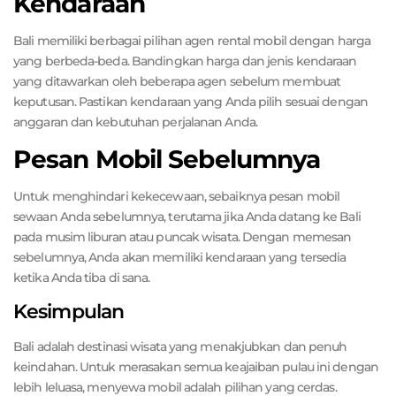
Kendaraan
Bali memiliki berbagai pilihan agen rental mobil dengan harga
yang berbeda-beda. Bandingkan harga dan jenis kendaraan
yang ditawarkan oleh beberapa agen sebelum membuat
keputusan. Pastikan kendaraan yang Anda pilih sesuai dengan
anggaran dan kebutuhan perjalanan Anda.
Pesan Mobil Sebelumnya
Untuk menghindari kekecewaan, sebaiknya pesan mobil
sewaan Anda sebelumnya, terutama jika Anda datang ke Bali
pada musim liburan atau puncak wisata. Dengan memesan
sebelumnya, Anda akan memiliki kendaraan yang tersedia
ketika Anda tiba di sana.
Kesimpulan
Bali adalah destinasi wisata yang menakjubkan dan penuh
keindahan. Untuk merasakan semua keajaiban pulau ini dengan
lebih leluasa, menyewa mobil adalah pilihan yang cerdas.