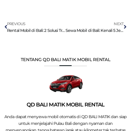
PREVIOUS
NEXT
Rental Mobil di Bali: 2 Solusi Transportasi untuk Keluarga
Sewa Mobil di Bali: Kenali 5 Jenis Mobil yang Tersedia
TENTANG QD BALI MATIK MOBIL RENTAL
QD BALI MATIK MOBIL RENTAL
Anda dapat menyewa mobil otomatis di QD BALI MATIK dan siap
untuk menjelajahi Pulau Bali dengan nyaman dan
menyenangkan, tanpa batasan jarak atau kilometer tak terbatas