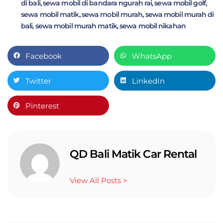
di bali
,
sewa mobil di bandara ngurah rai
,
sewa mobil golf
,
sewa mobil matik
,
sewa mobil murah
,
sewa mobil murah di
bali
,
sewa mobil murah matik
,
sewa mobil nikahan
Facebook
WhatsApp
Twitter
LinkedIn
Pinterest
QD Bali Matik Car Rental
View All Posts >