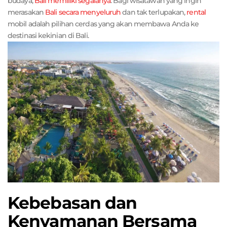
budaya,
Bali memiliki segalanya
. Bagi wisatawan yang ingin
merasakan
Bali secara menyeluruh
dan tak terlupakan,
rental
mobil adalah pilihan cerdas yang akan membawa Anda ke
destinasi kekinian di Bali.
Kebebasan dan
Kenyamanan Bersama