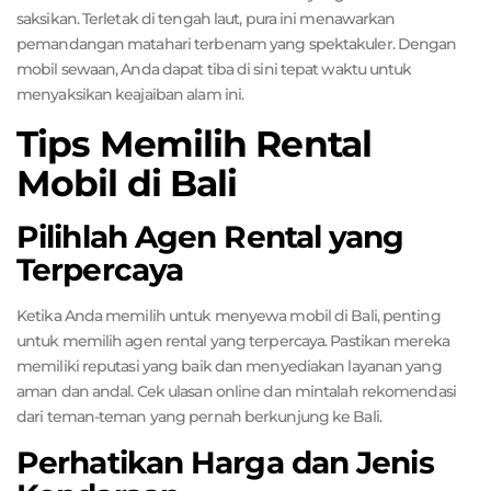
saksikan. Terletak di tengah laut, pura ini menawarkan
pemandangan matahari terbenam yang spektakuler. Dengan
mobil sewaan, Anda dapat tiba di sini tepat waktu untuk
menyaksikan keajaiban alam ini.
Tips Memilih Rental
Mobil di Bali
Pilihlah Agen Rental yang
Terpercaya
Ketika Anda memilih untuk menyewa mobil di Bali, penting
untuk memilih agen rental yang terpercaya. Pastikan mereka
memiliki reputasi yang baik dan menyediakan layanan yang
aman dan andal. Cek ulasan online dan mintalah rekomendasi
dari teman-teman yang pernah berkunjung ke Bali.
Perhatikan Harga dan Jenis