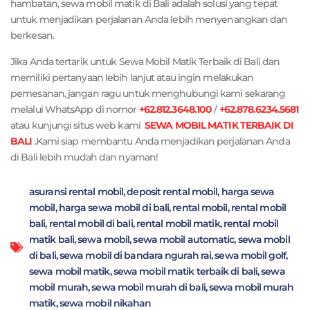
hambatan, sewa mobil matik di Bali adalah solusi yang tepat
untuk menjadikan perjalanan Anda lebih menyenangkan dan
berkesan.
Jika Anda tertarik untuk Sewa Mobil Matik Terbaik di Bali dan
memiliki pertanyaan lebih lanjut atau ingin melakukan
pemesanan, jangan ragu untuk menghubungi kami sekarang
melalui WhatsApp di nomor
+62.812.3648.100
/
+62.878.6234.5681
atau kunjungi situs web kami
SEWA MOBIL MATIK TERBAIK DI
BALI
.Kami siap membantu Anda menjadikan perjalanan Anda
di Bali lebih mudah dan nyaman!
asuransi rental mobil
,
deposit rental mobil
,
harga sewa
mobil
,
harga sewa mobil di bali
,
rental mobil
,
rental mobil
bali
,
rental mobil di bali
,
rental mobil matik
,
rental mobil
matik bali
,
sewa mobil
,
sewa mobil automatic
,
sewa mobil
di bali
,
sewa mobil di bandara ngurah rai
,
sewa mobil golf
,
sewa mobil matik
,
sewa mobil matik terbaik di bali
,
sewa
mobil murah
,
sewa mobil murah di bali
,
sewa mobil murah
matik
,
sewa mobil nikahan