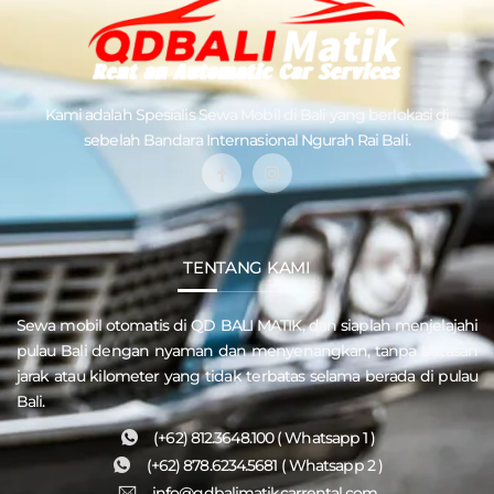
Kami adalah Spesialis
Sewa Mobil di Bali
yang berlokasi di
sebelah Bandara Internasional Ngurah Rai Bali.
TENTANG KAMI
Sewa mobil otomatis di QD
BALI MATIK
, dan siaplah menjelajahi
pulau
Bali
dengan nyaman dan menyenangkan, tanpa batasan
jarak atau kilometer yang tidak terbatas selama berada di pulau
Bali.
(+62) 812.3648.100 ( Whatsapp 1 )
(+62) 878.6234.5681 ( Whatsapp 2 )
info@qdbalimatikcarrental.com