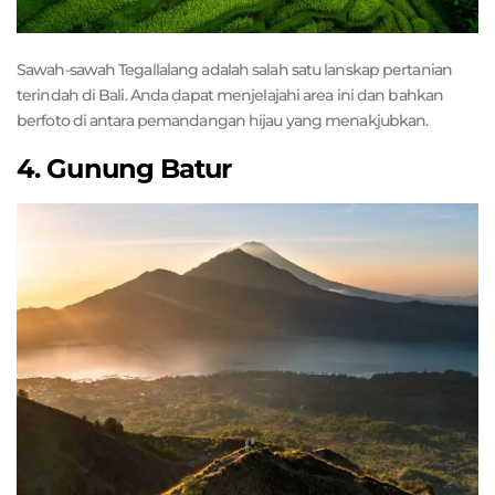
Sawah-sawah Tegallalang adalah salah satu lanskap pertanian
terindah di Bali. Anda dapat menjelajahi area ini dan bahkan
berfoto di antara pemandangan hijau yang menakjubkan.
4. Gunung Batur