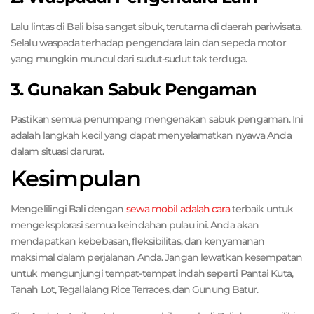
Lalu lintas di Bali bisa sangat sibuk, terutama di daerah pariwisata.
Selalu waspada terhadap pengendara lain dan sepeda motor
yang mungkin muncul dari sudut-sudut tak terduga.
3. Gunakan Sabuk Pengaman
Pastikan semua penumpang mengenakan sabuk pengaman. Ini
adalah langkah kecil yang dapat menyelamatkan nyawa Anda
dalam situasi darurat.
Kesimpulan
Mengelilingi Bali dengan
sewa mobil adalah cara
terbaik untuk
mengeksplorasi semua keindahan pulau ini. Anda akan
mendapatkan kebebasan, fleksibilitas, dan kenyamanan
maksimal dalam perjalanan Anda. Jangan lewatkan kesempatan
untuk mengunjungi tempat-tempat indah seperti Pantai Kuta,
Tanah Lot, Tegallalang Rice Terraces, dan Gunung Batur.