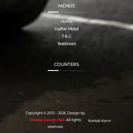
MENUS
Home
Daftar Mobil
T & C
Testimoni
COUNTERS
Copyright © 2012 – 2026 Design by
Creative Design Bali.
All rights
Kontak Kami
reserved.