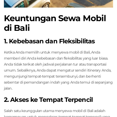
Keuntungan Sewa Mobil
di Bali
1. Kebebasan dan Fleksibilitas
Ketika Anda memilih untuk menyewa mobil di Bali, Anda
memberi diri Anda kebebasan dan fleksibilitas yang luar biasa.
Anda tidak terikat oleh jadwal perjalanan tur atau transportasi
umum. Sebaliknya, Anda dapat mengatur sendiri itinerary Anda,
mengunjungi tempat-tempat tersembunyi, dan berhenti
sebentar di pemandangan indah yang Anda temui di sepanjang
jalan.
2. Akses ke Tempat Terpencil
Salah satu keunggulan utama menyewa mobil di Bali adalah
kemampuan untuk mengakses tempat-tempat terpencil yang