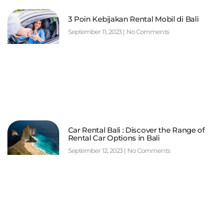
3 Poin Kebijakan Rental Mobil di Bali
September 11, 2023
No Comments
Car Rental Bali : Discover the Range of
Rental Car Options in Bali
September 12, 2023
No Comments