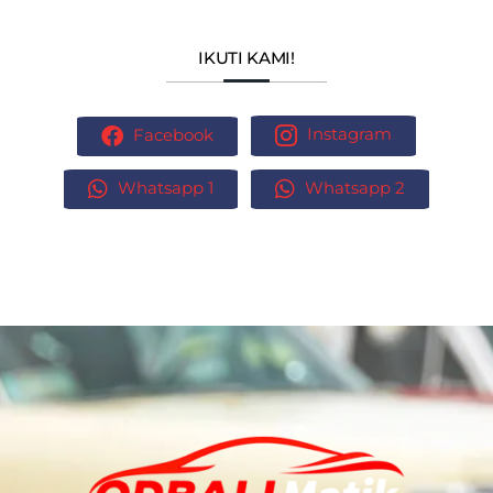
IKUTI KAMI!
Facebook
Instagram
Whatsapp 1
Whatsapp 2