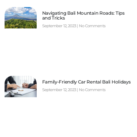
Navigating Bali Mountain Roads: Tips
and Tricks
September 12, 2023
No Comments
Family-Friendly Car Rental Bali Holidays
September 12, 2023
No Comments