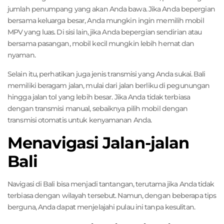
jumlah penumpang yang akan Anda bawa. Jika Anda bepergian
bersama keluarga besar, Anda mungkin ingin memilih mobil
MPV yang luas. Di sisi lain, jika Anda bepergian sendirian atau
bersama pasangan, mobil kecil mungkin lebih hemat dan
nyaman.
Selain itu, perhatikan juga jenis transmisi yang Anda sukai. Bali
memiliki beragam jalan, mulai dari jalan berliku di pegunungan
hingga jalan tol yang lebih besar. Jika Anda tidak terbiasa
dengan transmisi manual, sebaiknya pilih mobil dengan
transmisi otomatis untuk kenyamanan Anda.
Menavigasi Jalan-jalan
Bali
Navigasi di Bali bisa menjadi tantangan, terutama jika Anda tidak
terbiasa dengan wilayah tersebut. Namun, dengan beberapa tips
berguna, Anda dapat menjelajahi pulau ini tanpa kesulitan.