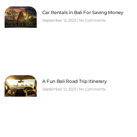
Car Rentals in Bali For Saving Money
September 12, 2023
No Comments
A Fun Bali Road Trip Itinerary
September 12, 2023
No Comments