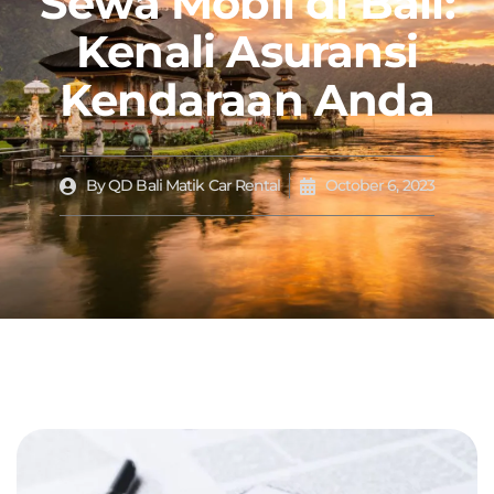
Sewa Mobil di Bali:
Kenali Asuransi
Kendaraan Anda
By
QD Bali Matik Car Rental
October 6, 2023