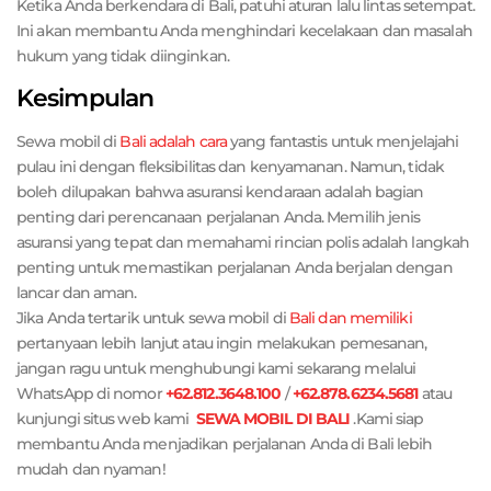
Ketika Anda berkendara di Bali, patuhi aturan lalu lintas setempat.
Ini akan membantu Anda menghindari kecelakaan dan masalah
hukum yang tidak diinginkan.
Kesimpulan
Sewa mobil di
Bali adalah cara
yang fantastis untuk menjelajahi
pulau ini dengan fleksibilitas dan kenyamanan. Namun, tidak
boleh dilupakan bahwa asuransi kendaraan adalah bagian
penting dari perencanaan perjalanan Anda. Memilih jenis
asuransi yang tepat dan memahami rincian polis adalah langkah
penting untuk memastikan perjalanan Anda berjalan dengan
lancar dan aman.
Jika Anda tertarik untuk sewa mobil di
Bali dan memiliki
pertanyaan lebih lanjut atau ingin melakukan pemesanan,
jangan ragu untuk menghubungi kami sekarang melalui
WhatsApp di nomor
+62.812.3648.100
/
+62.878.6234.5681
atau
kunjungi situs web kami
SEWA MOBIL DI BALI
.Kami siap
membantu Anda menjadikan perjalanan Anda di Bali lebih
mudah dan nyaman!