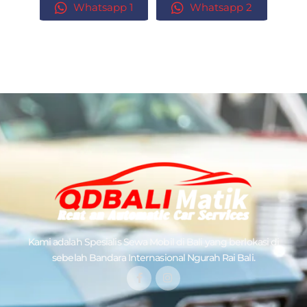
Whatsapp 1
Whatsapp 2
Kami adalah Spesialis
Sewa Mobil di Bali
yang berlokasi di
sebelah Bandara Internasional Ngurah Rai Bali.