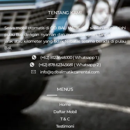
TENTANG KAMI
Sewa mobil otomatis di QD
BALI MATIK
, dan siaplah menjelajahi
pulau
Bali
dengan nyaman dan menyenangkan, tanpa batasan
jarak atau kilometer yang tidak terbatas selama berada di pulau
Bali.
(+62) 812.3648.100 ( Whatsapp 1 )
(+62) 878.6234.5681 ( Whatsapp 2 )
info@qdbalimatikcarrental.com
MENUS
Home
Daftar Mobil
T & C
Testimoni