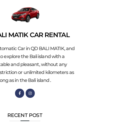
LI MATIK CAR RENTAL
tomatic Car in QD BALI MATIK, and
o explore the Bali island with a
able and pleasant, without any
striction or unlimited kilometers as
long as in the Bali island .
RECENT POST