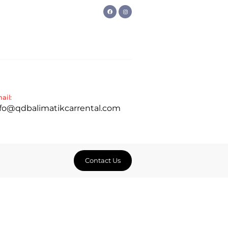
ail:
nfo@qdbalimatikcarrental.com
Contact Us