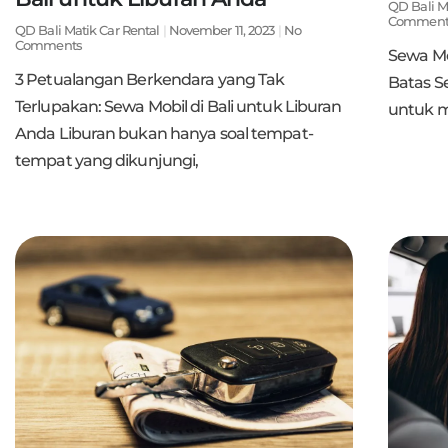
QD Bali M
Comment
QD Bali Matik Car Rental
November 11, 2023
No
Comments
Sewa Mo
3 Petualangan Berkendara yang Tak
Batas S
Terlupakan: Sewa Mobil di Bali untuk Liburan
untuk mo
Anda Liburan bukan hanya soal tempat-
tempat yang dikunjungi,