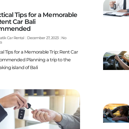
ctical Tips for a Memorable
Rent Car Bali
ommended
atik Car Rental
December 27, 2023
No
s
cal Tips for a Memorable Trip: Rent Car
commended Planning a trip to the
king island of Bali