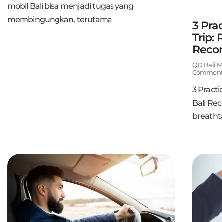
mobil Bali bisa menjadi tugas yang
membingungkan, terutama
3 Pra
Trip: 
Rec
QD Bali M
Comment
3 Practi
Bali Re
breathta