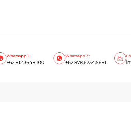
Whatsapp 1 :
Whatsapp 2 :
Em
i
+62.812.3648.100
+62.878.6234.5681