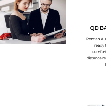
QD BA
Rent an Au
ready t
comfort
distance re