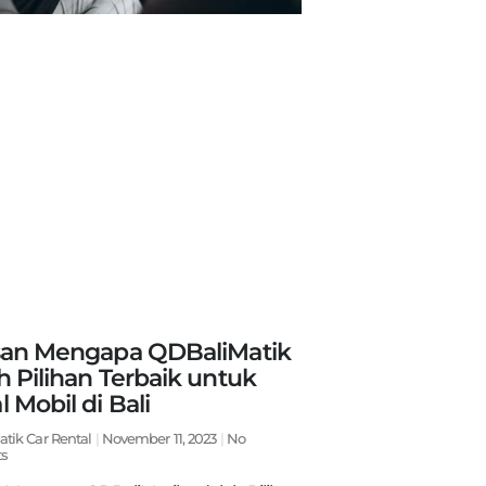
san Mengapa QDBaliMatik
h Pilihan Terbaik untuk
 Mobil di Bali
atik Car Rental
November 11, 2023
No
s