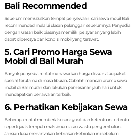
Bali Recommended
Sebelum memutuskan tempat penyewaan, cari sewa mobil Bali
recommended melalui ulasan pelanggan sebelumnya. Penyedia
dengan ulasan baik biasanya memiliki pelayanan yang lebih
dapat dipercaya dan kondisi mobil yang terawat.
5. Cari Promo Harga Sewa
Mobil di Bali Murah
Banyak penyedia rental menawarkan harga diskon atau paket
spesial, terutama di masa liburan. Cobalah mencari promo sewa
mobil di Bali murah dan lakukan pemesanan jauh hari untuk
mendapatkan penawaran terbaik.
6. Perhatikan Kebijakan Sewa
Beberapa rental memberlakukan syarat dan ketentuan tertentu
seperti jarak tempuh maksimum atau waktu pengembalian.
Jangan lupa menanyakan kebijakan-kebijakan ini sebelum