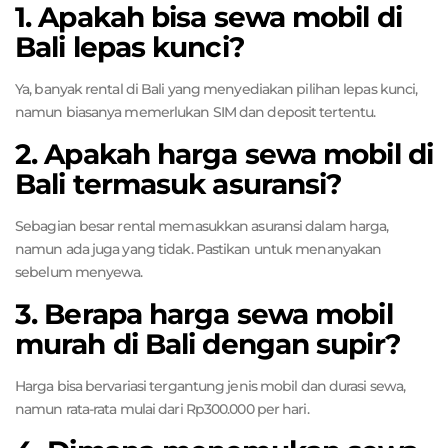
1. Apakah bisa sewa mobil di
Bali lepas kunci?
Ya, banyak rental di Bali yang menyediakan pilihan lepas kunci,
namun biasanya memerlukan SIM dan deposit tertentu.
2. Apakah harga sewa mobil di
Bali termasuk asuransi?
Sebagian besar rental memasukkan asuransi dalam harga,
namun ada juga yang tidak. Pastikan untuk menanyakan
sebelum menyewa.
3. Berapa harga sewa mobil
murah di Bali dengan supir?
Harga bisa bervariasi tergantung jenis mobil dan durasi sewa,
namun rata-rata mulai dari Rp300.000 per hari.