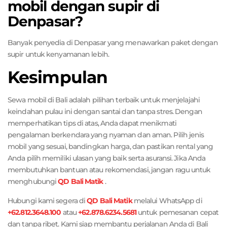
mobil dengan supir di
Denpasar?
Banyak penyedia di Denpasar yang menawarkan paket dengan
supir untuk kenyamanan lebih.
Kesimpulan
Sewa mobil di Bali adalah pilihan terbaik untuk menjelajahi
keindahan pulau ini dengan santai dan tanpa stres. Dengan
memperhatikan tips di atas, Anda dapat menikmati
pengalaman berkendara yang nyaman dan aman. Pilih jenis
mobil yang sesuai, bandingkan harga, dan pastikan rental yang
Anda pilih memiliki ulasan yang baik serta asuransi. Jika Anda
membutuhkan bantuan atau rekomendasi, jangan ragu untuk
menghubungi
QD Bali Matik
.
Hubungi kami segera di
QD Bali Matik
melalui WhatsApp di
+62.812.3648.100
atau
+62.878.6234.5681
untuk pemesanan cepat
dan tanpa ribet. Kami siap membantu perjalanan Anda di Bali