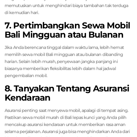
memutuskan untuk menghindari biaya tambahan tak terduga
di kemudian hari.
7. Pertimbangkan Sewa Mobil
Bali Mingguan atau Bulanan
Jika Anda berencana tinggal dalam waktu lama, lebih hemat
memilih sewa mobil Bali mingguan atau bulanan dibanding
harian. Selain lebih murah, penyewaan jangka panjang ini
biasanya memberikan fleksibilitas lebih dalam hal jadwal
pengembalian mobil.
8. Tanyakan Tentang Asuransi
Kendaraan
Asuransi penting saat menyewa mobil, apalagi di tempat asing.
Pastikan sewa mobil murah di Bali lepas kunci yang Anda pilih
mencakup asuransi kendaraan untuk memberikan rasa aman
selama perjalanan. Asuransi juga bisa menghindarkan Anda dari