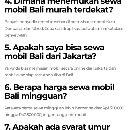
4. Dimana menemukan sewa
mobil Bali murah terdekat?
Banyak penyedia rental tersebar di area wisata seperti Kuta,
Denpasar, dan Ubud. Coba cari di aplikasi peta atau marketplace
penyewaan.
5. Apakah saya bisa sewa
mobil Bali dari Jakarta?
Ya, Anda bisa memesan mobil secara online dari Jakarta dan
mobil akan siap saat Anda tiba di Bali.
6. Berapa harga sewa mobil
Bali mingguan?
Rata-rata harga sewa mingguan lebih hemat, sekitar Rp1.500.000
hingga Rp2.500.000, tergantung jenis mobil.
7. Apakah ada syarat umur