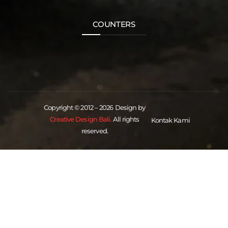
COUNTERS
Copyright © 2012 – 2026 Design by
Creative Design Bali.
All rights
Kontak Kami
reserved.