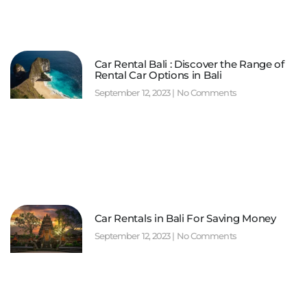
Car Rental Bali : Discover the Range of
Rental Car Options in Bali
September 12, 2023
No Comments
Car Rentals in Bali For Saving Money
September 12, 2023
No Comments