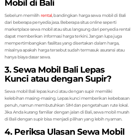
Mobil di Bali
Sebelum memilih
rental
, bandingkan harga sewa mobil di Bali
dari beberapa penyedia jasa. Beberapa situs online seperti
marketplace sewa mobil atau situs langsung dari penyedia rental
dapat memberikan informasi harga terkini. Jangan lupa juga
mempertimbangkan fasilitas yang disertakan dalam harga,
misalnya apakah harga tersebut sudah termasuk asuransi atau
hanya biaya dasar sewa.
3. Sewa Mobil Bali Lepas
Kunci atau dengan Supir?
Sewa mobil Bali lepas kunci atau dengan supir memiliki
kelebihan masing-masing. Lepas kunci memberikan kebebasan
penuh, namun membutuhkan SIM dan pengetahuan rute lokal.
Jika Anda kurang familiar dengan jalan di Bali, sewa mobil murah
di Bali dengan supir bisa menjadi pilihan yang lebih nyaman.
4. Periksa Ulasan Sewa Mobil