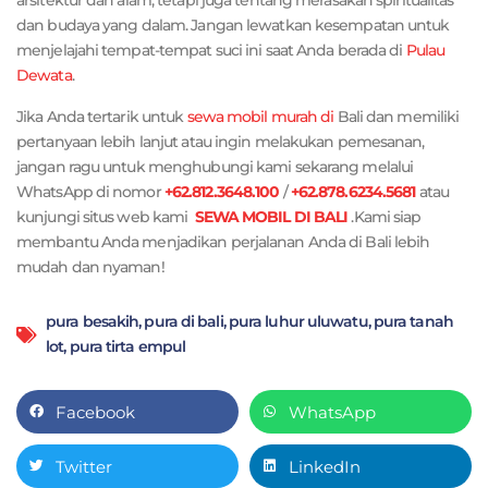
arsitektur dan alam, tetapi juga tentang merasakan spiritualitas
dan budaya yang dalam. Jangan lewatkan kesempatan untuk
menjelajahi tempat-tempat suci ini saat Anda berada di
Pulau
Dewata
.
Jika Anda tertarik untuk
sewa mobil murah di
Bali dan memiliki
pertanyaan lebih lanjut atau ingin melakukan pemesanan,
jangan ragu untuk menghubungi kami sekarang melalui
WhatsApp di nomor
+62.812.3648.100
/
+62.878.6234.5681
atau
kunjungi situs web kami
SEWA MOBIL DI BALI
.Kami siap
membantu Anda menjadikan perjalanan Anda di Bali lebih
mudah dan nyaman!
pura besakih
,
pura di bali
,
pura luhur uluwatu
,
pura tanah
lot
,
pura tirta empul
Facebook
WhatsApp
Twitter
LinkedIn