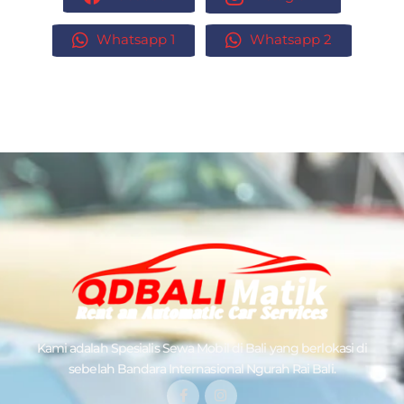
Whatsapp 1
Whatsapp 2
Kami adalah Spesialis
Sewa Mobil di Bali
yang berlokasi di
sebelah Bandara Internasional Ngurah Rai Bali.