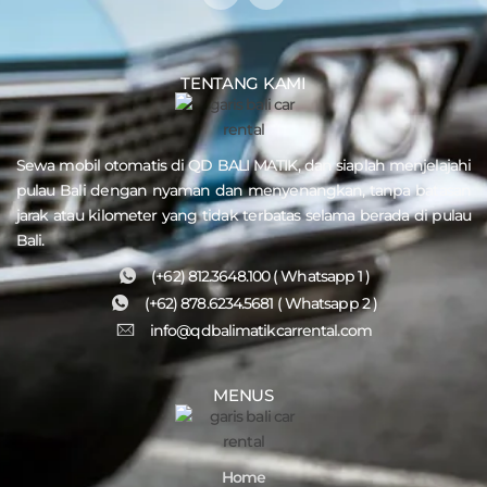
TENTANG KAMI
Sewa mobil otomatis di QD
BALI MATIK
, dan siaplah menjelajahi
pulau
Bali
dengan nyaman dan menyenangkan, tanpa batasan
jarak atau kilometer yang tidak terbatas selama berada di pulau
Bali.
(+62) 812.3648.100 ( Whatsapp 1 )
(+62) 878.6234.5681 ( Whatsapp 2 )
info@qdbalimatikcarrental.com
MENUS
Home