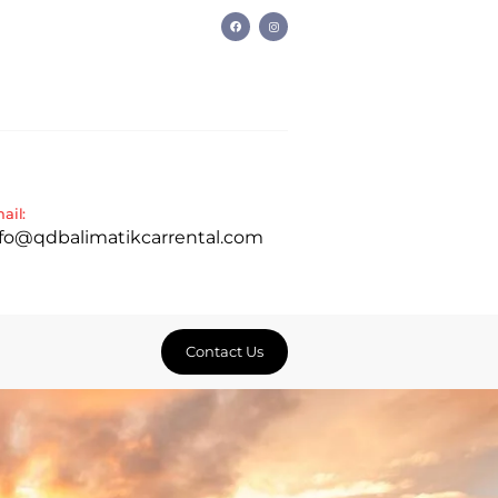
ail:
nfo@qdbalimatikcarrental.com
Contact Us