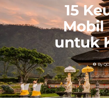
15 Ke
Mobil
untuk 
By
QD 