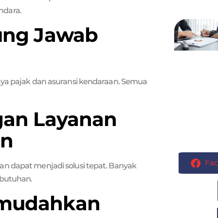
ndara.
gung Jawab
aya pajak dan asuransi kendaraan. Semua
ngan Layanan
an
Fa
n dapat menjadi solusi tepat. Banyak
ebutuhan.
emudahkan