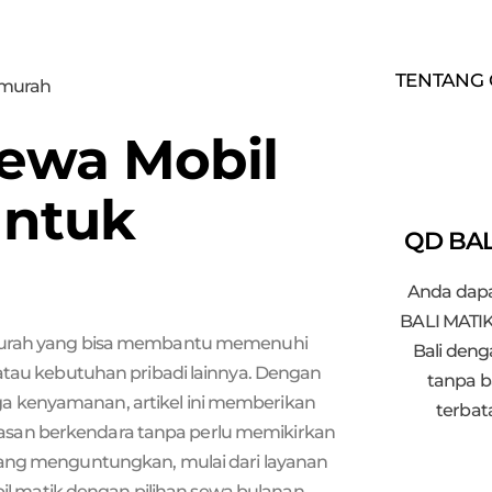
TENTANG 
ewa Mobil
untuk
QD BAL
a
Anda dapa
BALI MATIK
urah yang bisa membantu memenuhi
Bali den
 atau kebutuhan pribadi lainnya. Dengan
tanpa b
ingga kenyamanan, artikel ini memberikan
terbat
asan berkendara tanpa perlu memikirkan
yang menguntungkan, mulai dari layanan
l matik dengan pilihan sewa bulanan