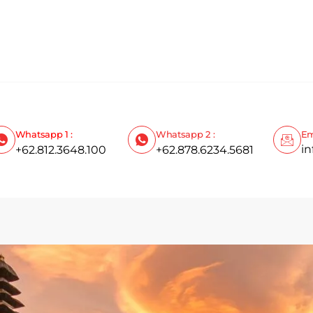
Whatsapp 1 :
Whatsapp 2 :
Em
i
+62.812.3648.100
+62.878.6234.5681