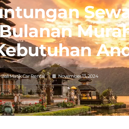
untungan Sew
 Bulanan Mura
Kebutuhan An
Bali Matik Car Rental
November 13, 2024