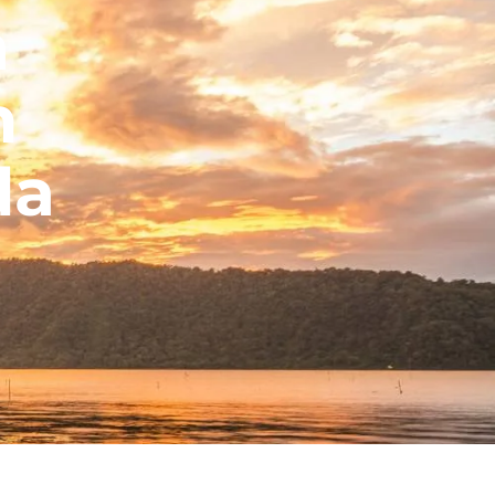
a
h
da