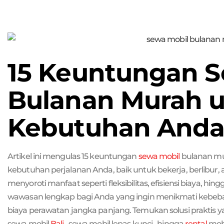
15 Keuntungan S
Bulanan Murah 
Kebutuhan And
Artikel ini mengulas 15 keuntungan
sewa mobil
bulanan m
kebutuhan perjalanan Anda, baik untuk bekerja, berlibur,
menyoroti manfaat seperti fleksibilitas, efisiensi biaya, h
wawasan lengkap bagi Anda yang ingin menikmati kebeb
biaya perawatan jangka panjang. Temukan solusi praktis 
sewa mobil
Bali
, sewa mobil lepas kunci , hingga
rental
mobi