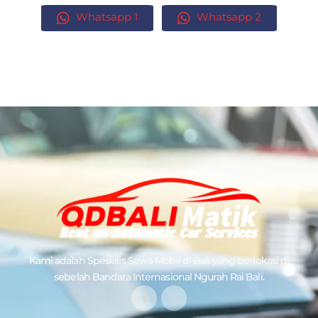
Whatsapp 1
Whatsapp 2
Kami adalah Spesialis
Sewa Mobil di Bali
yang berlokasi di
sebelah Bandara Internasional Ngurah Rai Bali.