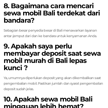
8. Bagaimana cara mencari
sewa mobil Bali terdekat dari
bandara?
Sebagian besar penyedia besar di Bali menawarkan layanan
antar-jemput dari dan ke bandara untuk kenyamanan Anda.
9. Apakah saya perlu
membayar deposit saat sewa
mobil murah di Bali lepas
kunci ?
Ya, umumnya diperlukan deposit yang akan dikembalikan saat
pengembalian mobil. Pastikan jumlah dan syarat pengembalian
deposit sudah jelas.
10. Apakah sewa mobil Bali
mingguan lebih hemat?