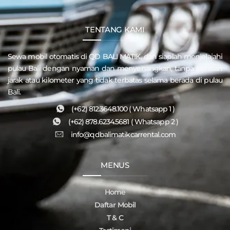
TENTANG KAMI
Sewa mobil otomatis di QD
BALI MATIK
, dan siaplah menjelajahi
pulau
Bali
dengan nyaman dan menyenangkan, tanpa batasan
jarak atau kilometer yang tidak terbatas selama berada di pulau
Bali.
(+62) 812.3648.100 ( Whatsapp 1 )
(+62) 878.6234.5681 ( Whatsapp 2 )
info@qdbalimatikcarrental.com
MENUS
Home
Daftar Mobil
T & C