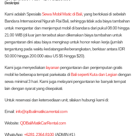
Deskripsi
Kami adalah Spesialis
Sewa Mobil Matic di
Bali
, yang berlokasi di sebelah
Bandara Internasional Ngurah Rai Bali, sehingga tidak ada biaya tambahan
untuk mengantar dan menjemput mobil di bandara dari pukul 08.00 hingga
21.00 WIB (di luar jam tersebut akan dikenakan biaya tambahan untuk
pengantaran dini atau biaya menginap untuk honor rekan kerja (jumlah
tergantung pada waktu kedatangan/keberangkatan, berkisar antara IDR
50.000 hingga 200.000 atau US $5 hingga $20).
Kami juga menyediakan
layanan
pengantaran dan penjemputan gratis
mobil ke beberapa tempat pariwisata di
Bali seperti Kuta dan
Legian
dengan
sewa minimal 3 hari. Kami juga melayani pengantaran ke banyak tempat
lain dengan syarat yang disepakati.
Untuk reservasi dan ketersediaan unit, silakan hubungi kami di:
Email:
info@qdbalimatikcarrental.com
Website:
QDBaliMatikCarRental.com
WhatsApp:
+6281.2364.8100
(ADMIN #1)